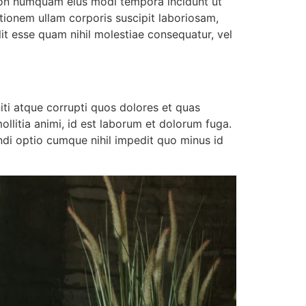
 non numquam eius modi tempora incidunt ut
ionem ullam corporis suscipit laboriosam,
it esse quam nihil molestiae consequatur, vel
iti atque corrupti quos dolores et quas
ollitia animi, id est laborum et dolorum fuga.
ndi optio cumque nihil impedit quo minus id