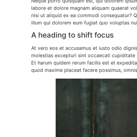
Neque porro quisquam est, qui dolorem ipsum 
labore et dolore magnam aliquam quaerat vol
nisi ut aliquid ex ea commodi consequatur? Qu
illum qui dolorem eum fugiat quo voluptas nul
A heading to shift focus
At vero eos et accusamus et iusto odio digni
molestias excepturi sint occaecati cupiditate 
Et harum quidem rerum facilis est et expedita
quod maxime placeat facere possimus, omnis 