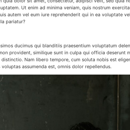
quia dolor sit amet, consectetur, adipisci velit, sed quia
uptatem. Ut enim ad minima veniam, quis nostrum exercitat
is autem vel eum iure reprehenderit qui in ea voluptate vel
la pariatur?
ssimos ducimus qui blanditiis praesentium voluptatum delen
non provident, similique sunt in culpa qui officia deserunt m
 distinctio. Nam libero tempore, cum soluta nobis est elige
voluptas assumenda est, omnis dolor repellendus.