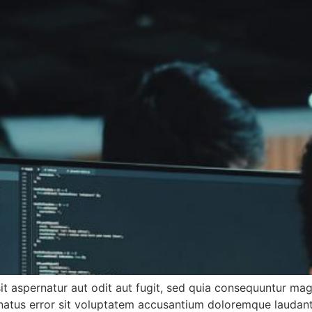
 aspernatur aut odit aut fugit, sed quia consequuntur mag
e natus error sit voluptatem accusantium doloremque lauda