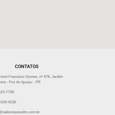
CONTATOS
ronel Francisco Gomes, nº 478, Jardim
ma - Foz do Iguaçu - PR
523-7705
9103-4230
radioclassicafm.com.br